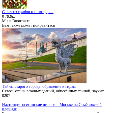
Салат из грибов и помидоров
0
79.9к.
Мы в Вконтакте
Вам также может понравиться
Тайны старого города: обращение к гидам
Сквозь стены вековых зданий, обнесённых тайной, звучит
0
207
Настоящие осетинские пироги в Москве на Семёновской
площади