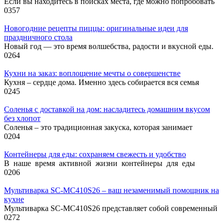
Если вы находитесь в поисках места, где можно попробовать
0
357
Новогодние рецепты пиццы: оригинальные идеи для
праздничного стола
Новый год — это время волшебства, радости и вкусной еды.
0
264
Кухни на заказ: воплощение мечты о совершенстве
Кухня – сердце дома. Именно здесь собирается вся семья
0
245
Соленья с доставкой на дом: насладитесь домашним вкусом
без хлопот
Соленья – это традиционная закуска, которая занимает
0
204
Контейнеры для еды: сохраняем свежесть и удобство
В наше время активной жизни контейнеры для еды
0
206
Мультиварка SC-MC410S26 – ваш незаменимый помощник на
кухне
Мультиварка SC-MC410S26 представляет собой современный
0
272