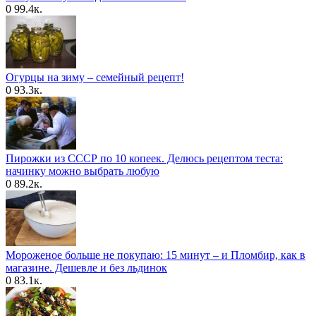
0
99.4к.
Огурцы на зиму – семейный рецепт!
0
93.3к.
Пирожки из СССР по 10 копеек. Делюсь рецептом теста:
начинку можно выбрать любую
0
89.2к.
Мороженое больше не покупаю: 15 минут – и Пломбир, как в
магазине. Дешевле и без льдинок
0
83.1к.