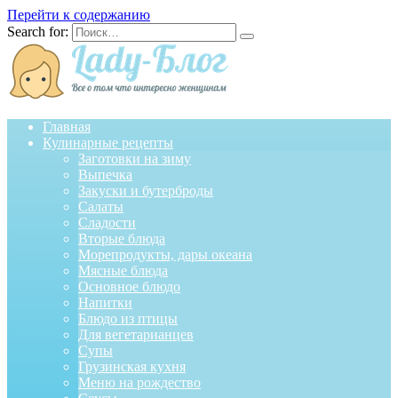
Перейти к содержанию
Search for:
Главная
Кулинарные рецепты
Заготовки на зиму
Выпечка
Закуски и бутерброды
Салаты
Сладости
Вторые блюда
Морепродукты, дары океана
Мясные блюда
Основное блюдо
Напитки
Блюдо из птицы
Для вегетарианцев
Супы
Грузинская кухня
Меню на рождество