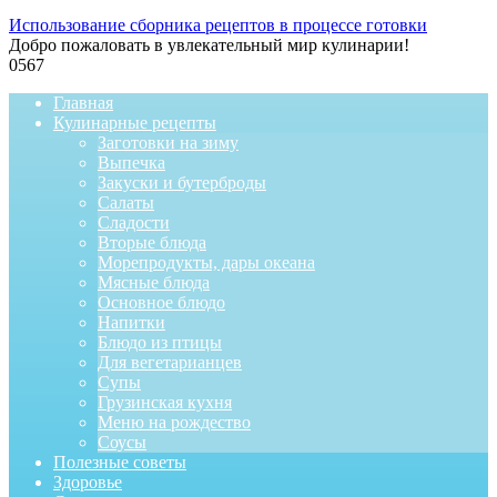
Использование сборника рецептов в процессе готовки
Добро пожаловать в увлекательный мир кулинарии!
0
567
Главная
Кулинарные рецепты
Заготовки на зиму
Выпечка
Закуски и бутерброды
Салаты
Сладости
Вторые блюда
Морепродукты, дары океана
Мясные блюда
Основное блюдо
Напитки
Блюдо из птицы
Для вегетарианцев
Супы
Грузинская кухня
Меню на рождество
Соусы
Полезные советы
Здоровье