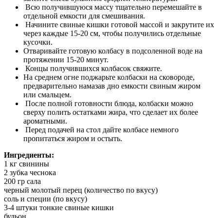
Всю получившуюся массу тщательно перемешайте в
отдельной емкости для смешивания.
Начините свиные кишки готовой массой и закрутите их
через каждые 15-20 см, чтобы получились отдельные
кусочки.
Отваривайте готовую колбасу в подсоленной воде на
протяжении 15-20 минут.
Концы получившихся колбасок свяжите.
На среднем огне поджарьте колбаски на сковороде,
предварительно намазав дно емкости свиным жиром
или смальцем.
После полной готовности блюда, колбаски можно
сверху полить остатками жира, что сделает их более
ароматными.
Перед подачей на стол дайте колбасе немного
пропитаться жиром и остыть.
Ингредиенты:
1 кг свинины
2 зубка чеснока
200 гр сала
черный молотый перец (количество по вкусу)
соль и специи (по вкусу)
3-4 штуки тонкие свиные кишки
бульон